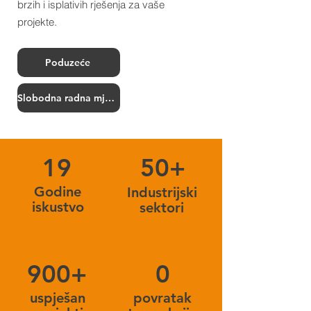
brzih i isplativih rješenja za vaše
projekte.
Poduzeće
Slobodna radna mjesta
19
50+
Godine
Industrijski
iskustvo
sektori
900+
0
uspješan
povratak