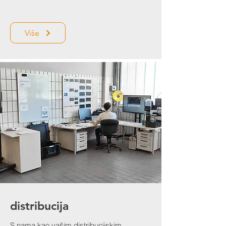
Više
distribucija
S nama kao vašim distribucijskim